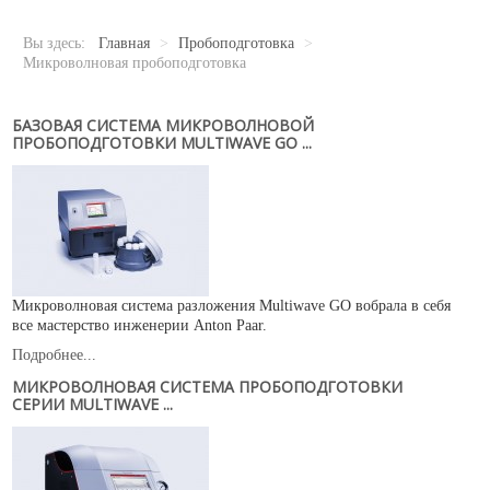
Новости
Карьера
Вы здесь:
Главная
>
Пробоподготовка
>
Compliance
Микроволновая пробоподготовка
Certificates
БАЗОВАЯ СИСТЕМА МИКРОВОЛНОВОЙ
ПРОБОПОДГОТОВКИ MULTIWAVE GO ...
ОБОРУДОВАНИЕ
Лабораторное оборудование
Промышленное оборудование
РАСХОДНЫЕ МАТЕРИАЛЫ
Микроволновая система разложения Multiwave GO вобрала в себя
СЕРВИС
все мастерство инженерии Anton Paar.
КОНТАКТЫ
Подробнее...
МИКРОВОЛНОВАЯ СИСТЕМА ПРОБОПОДГОТОВКИ
ОБРАТНАЯ СВЯЗЬ
СЕРИИ MULTIWAVE ...
Ваше сообщение было успешно отправлено