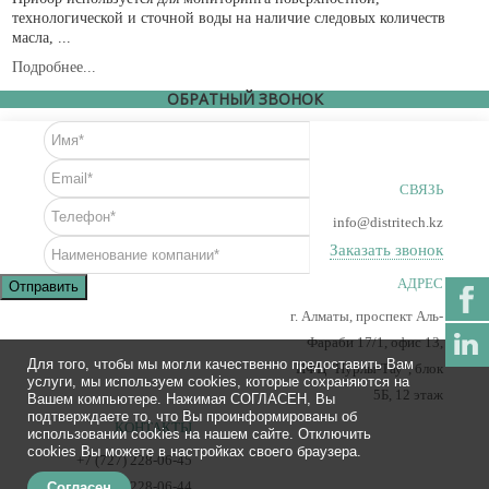
технологической и сточной воды на наличие следовых количеств
масла, ...
Подробнее...
ОБРАТНЫЙ ЗВОНОК
СВЯЗЬ
info@distritech.kz
Заказать звонок
АДРЕС
Отправить
г. Алматы, проспект Аль-
Фараби 17/1, офис 13,
Для того, чтобы мы могли качественно предоставить Вам
ПФЦ "Нурлы-Тау", блок
услуги, мы используем cookies, которые сохраняются на
5Б, 12 этаж
Вашем компьютере. Нажимая СОГЛАСЕН, Вы
подтверждаете то, что Вы проинформированы об
КОНТАКТЫ
использовании cookies на нашем сайте. Отключить
cookies Вы можете в настройках своего браузера.
+7 (727) 228-06-45
+7 (727) 228-06-44
Согласен