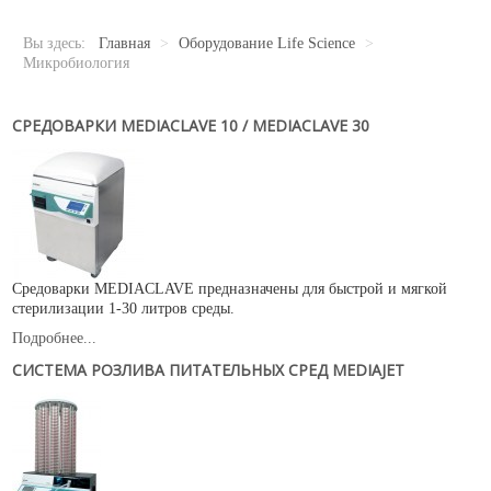
Новости
Карьера
Вы здесь:
Главная
>
Оборудование Life Science
>
Compliance
Микробиология
Certificates
СРЕДОВАРКИ MEDIACLAVE 10 / MEDIACLAVE 30
ОБОРУДОВАНИЕ
Лабораторное оборудование
Промышленное оборудование
РАСХОДНЫЕ МАТЕРИАЛЫ
Средоварки MEDIACLAVE предназначены для быстрой и мягкой
стерилизации 1-30 литров среды.
СЕРВИС
Подробнее...
КОНТАКТЫ
СИСТЕМА РОЗЛИВА ПИТАТЕЛЬНЫХ СРЕД MEDIAJET
ОБРАТНАЯ СВЯЗЬ
Ваше сообщение было успешно отправлено