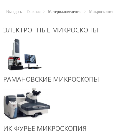
Новости
Карьера
Вы здесь:
Главная
>
Материаловедение
>
Микроскопия
Compliance
Certificates
ЭЛЕКТРОННЫЕ МИКРОСКОПЫ
ОБОРУДОВАНИЕ
Лабораторное оборудование
Промышленное оборудование
РАСХОДНЫЕ МАТЕРИАЛЫ
РАМАНОВСКИЕ МИКРОСКОПЫ
СЕРВИС
КОНТАКТЫ
ОБРАТНАЯ СВЯЗЬ
Ваше сообщение было успешно отправлено
ИК-ФУРЬЕ МИКРОСКОПИЯ