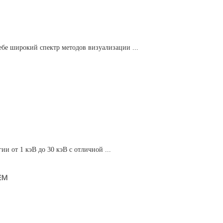
ебе широкий спектр методов визуализации ...
и от 1 кэВ до 30 кэВ с отличной ...
EM